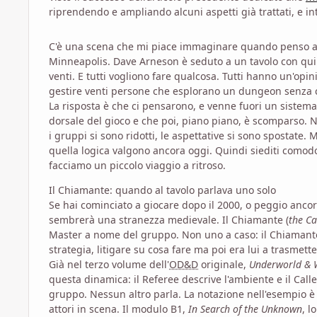
riprendendo e ampliando alcuni aspetti già trattati, e i
C'è una scena che mi piace immaginare quando penso all
Minneapolis. Dave Arneson è seduto a un tavolo con quind
venti. E tutti vogliono fare qualcosa. Tutti hanno un'opin
gestire venti persone che esplorano un dungeon senza c
La risposta è che ci pensarono, e venne fuori un sistema
dorsale del gioco e che poi, piano piano, è scomparso. 
i gruppi si sono ridotti, le aspettative si sono spostate
quella logica valgono ancora oggi. Quindi siediti comodo, 
facciamo un piccolo viaggio a ritroso.
Il Chiamante: quando al tavolo parlava uno solo
Se hai cominciato a giocare dopo il 2000, o peggio ancora
sembrerà una stranezza medievale. Il Chiamante (
the Ca
Master a nome del gruppo. Non uno a caso: il Chiamante. Q
strategia, litigare su cosa fare ma poi era lui a trasmette
Già nel terzo volume dell'
OD&D
originale,
Underworld & W
questa dinamica: il Referee descrive l'ambiente e il Calle
gruppo. Nessun altro parla. La notazione nell'esempio è "R
attori in scena. Il modulo B1,
In Search of the Unknown
, l