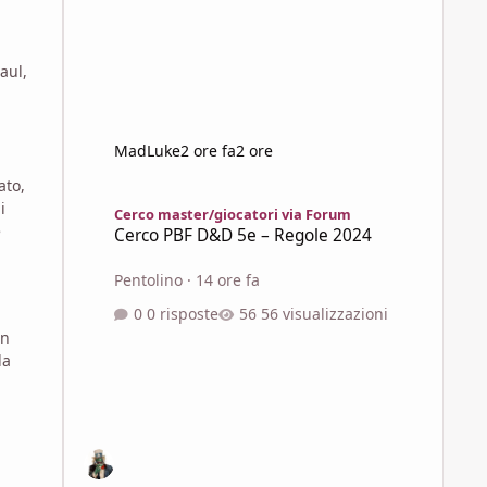
aul,
MadLuke
2 ore fa
2 ore
ato,
Cerco PBF D&D 5e – Regole 2024
i
Cerco master/giocatori via Forum
e
Cerco PBF D&D 5e – Regole 2024
Pentolino
·
14 ore fa
0 risposte
56 visualizzazioni
on
la