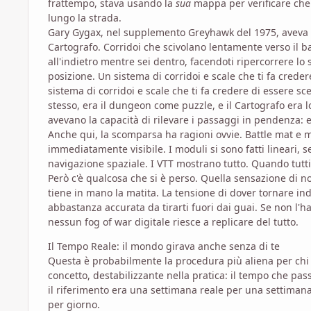
frattempo, stava usando la
sua
mappa per verificare che 
lungo la strada.
Gary Gygax, nel supplemento Greyhawk del 1975, aveva un
Cartografo. Corridoi che scivolano lentamente verso il b
all'indietro mentre sei dentro, facendoti ripercorrere lo
posizione. Un sistema di corridoi e scale che ti fa crede
sistema di corridoi e scale che ti fa credere di essere s
stesso, era il dungeon come puzzle, e il Cartografo era l
avevano la capacità di rilevare i passaggi in pendenza: 
Anche qui, la scomparsa ha ragioni ovvie. Battle mat e 
immediatamente visibile. I moduli si sono fatti lineari, 
navigazione spaziale. I VTT mostrano tutto. Quando tut
Però c'è qualcosa che si è perso. Quella sensazione di n
tiene in mano la matita. La tensione di dover tornare i
abbastanza accurata da tirarti fuori dai guai. Se non l'
nessun fog of war digitale riesce a replicare del tutto.
Il Tempo Reale: il mondo girava anche senza di te
Questa è probabilmente la procedura più aliena per chi ha
concetto, destabilizzante nella pratica: il tempo che pas
il riferimento era una settimana reale per una settimana 
per giorno.