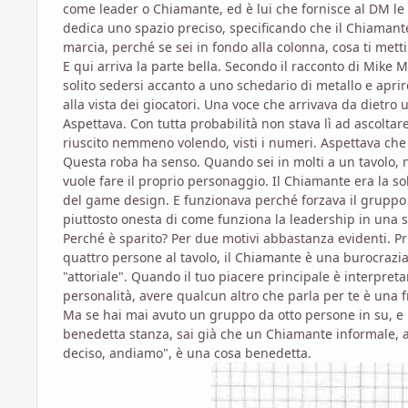
come leader o Chiamante, ed è lui che fornisce al DM le
dedica uno spazio preciso, specificando che il Chiamant
marcia, perché se sei in fondo alla colonna, cosa ti metti
E qui arriva la parte bella. Secondo il racconto di Mike
solito sedersi accanto a uno schedario di metallo e apri
alla vista dei giocatori. Una voce che arrivava da dietro
Aspettava. Con tutta probabilità non stava lì ad ascolta
riuscito nemmeno volendo, visti i numeri. Aspettava che q
Questa roba ha senso. Quando sei in molti a un tavolo
vuole fare il proprio personaggio. Il Chiamante era la so
del game design. E funzionava perché forzava il gruppo
piuttosto onesta di come funziona la leadership in una s
Perché è sparito? Per due motivi abbastanza evidenti. Prim
quattro persone al tavolo, il Chiamante è una burocrazia
"attoriale". Quando il tuo piacere principale è interpreta
personalità, avere qualcun altro che parla per te è una 
Ma se hai mai avuto un gruppo da otto persone in su, e h
benedetta stanza, sai già che un Chiamante informale, a
deciso, andiamo", è una cosa benedetta.