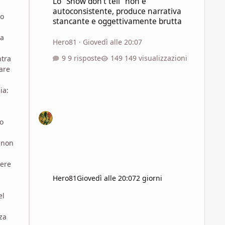
Lo "Show don't tell" non è
autoconsistente, produce narrativa
no
stancante e oggettivamente brutta
ta
Hero81
·
Giovedì alle 20:07
9 risposte
149 visualizzazioni
ntra
are
ia:
uo
 non
dere
Hero81
Giovedì alle 20:07
2 giorni
el
za