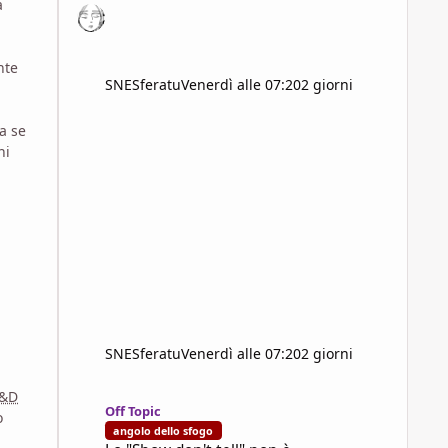
a
l
nte
SNESferatu
Venerdì alle 07:20
2 giorni
a se
ni
SNESferatu
Venerdì alle 07:20
2 giorni
Lo "Show don't tell" non è autoconsistente, produce narra
&D
Off Topic
o
angolo dello sfogo