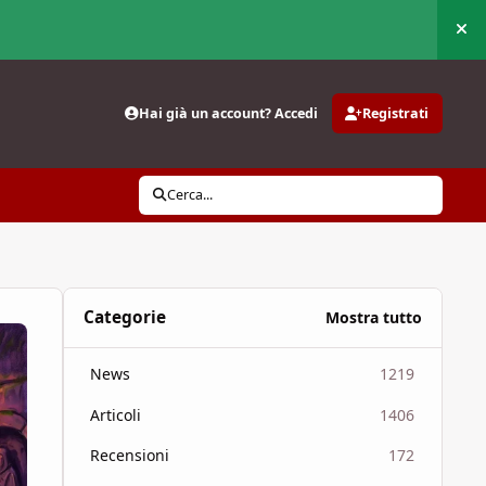
Nas
Hai già un account? Accedi
Registrati
Cerca...
Categorie
Mostra tutto
News
1219
Articoli
1406
Recensioni
172