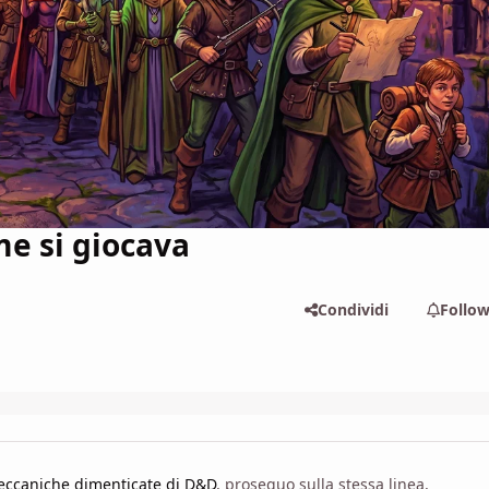
e si giocava
Condividi
Follo
ccaniche dimenticate di D&D
, proseguo sulla stessa linea,