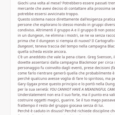
Giochi una volta al mese? Potrebbero essere passati trent
mercante che avevi deciso di contattare alla prossima s
potrebbe essersi avvicinato troppo.
Questo sistema nasce direttamente dall'esigenza pratic
persone che esplorano lo stesso mondo in gruppi diversi
condiviso. Altrimenti il gruppo A e il gruppo B non pos
in un dungeon, ne elimina i mostri, se ne va senza racco
prima che il dungeon si riempia di nuovo? Il Cartografo 
Dungeon!
, teneva traccia del tempo nella campagna Bla
quella scheda esiste ancora.
C'è un aneddoto che vale la pena citare. Greg Svenson, i
dovette assentarsi dalla campagna Blackmoor per circa s
personaggio fu coinvolto dagli eventi, prese decisioni (fa
come farlo rientrare generò quella che probabilmente è 
perché qualcuno avesse voglia di fare lo spiritoso, ma p
Gary Gygax prese questo principio e lo portò nella Dung
per la sua serietà:
YOU CANNOT HAVE A MEANINGFUL CAMPA
Understatement non era il suo forte, ma il punto era vali
costruire oggetti magici, guarire. Se il tuo mago passav
frattempo il resto del gruppo giocava senza di lui.
Perché è caduto in disuso? Perché richiede discipline ch