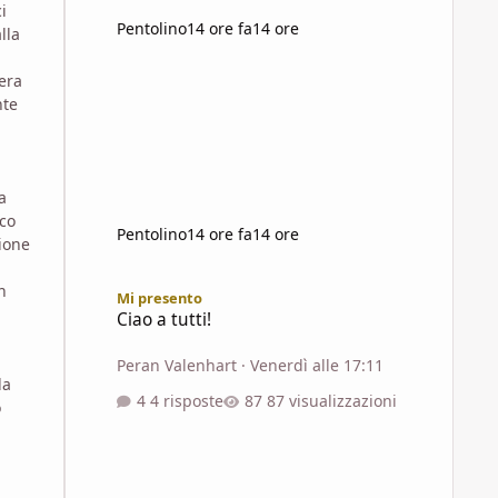
i
Pentolino
14 ore fa
14 ore
lla
era
nte
a
ico
Pentolino
14 ore fa
14 ore
zione
Ciao a tutti!
n
Mi presento
Ciao a tutti!
Peran Valenhart
·
Venerdì alle 17:11
la
4 risposte
87 visualizzazioni
o