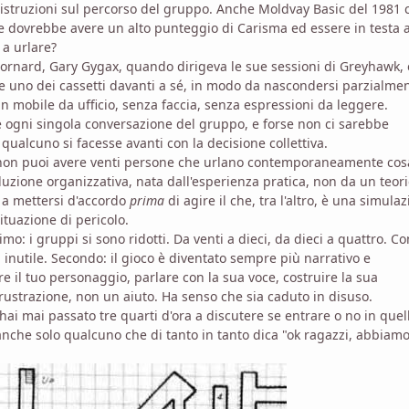
 istruzioni sul percorso del gruppo. Anche Moldvay Basic del 1981 c
e dovrebbe avere un alto punteggio di Carisma ed essere in testa a
 a urlare?
 Mornard, Gary Gygax, quando dirigeva le sue sessioni di Greyhawk, 
re uno dei cassetti davanti a sé, in modo da nascondersi parzialme
 un mobile da ufficio, senza faccia, senza espressioni da leggere.
re ogni singola conversazione del gruppo, e forse non ci sarebbe
ualcuno si facesse avanti con la decisione collettiva.
, non puoi avere venti persone che urlano contemporaneamente cos
luzione organizzativa, nata dall'esperienza pratica, non da un teor
 a mettersi d'accordo
prima
di agire il che, tra l'altro, è una simula
ituazione di pericolo.
o: i gruppi si sono ridotti. Da venti a dieci, da dieci a quattro. Co
 inutile. Secondo: il gioco è diventato sempre più narrativo e
re il tuo personaggio, parlare con la sua voce, costruire la sua
frustrazione, non un aiuto. Ha senso che sia caduto in disuso.
ai mai passato tre quarti d'ora a discutere se entrare o no in quel
nche solo qualcuno che di tanto in tanto dica "ok ragazzi, abbiam