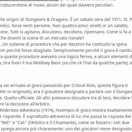
ntroducendone di nuovi, alcuni dei quali davvero peculiari.
e origini di Dungeons & Dragons. È un sabato sera del 1971, St. P
ici, forse venti persone. Non quattro amici stretti in un salotto,
ione. Tutti si agitano, discutono, decidono, ripensano. Come si fa a
he diventi la scena di un mercato rionale?
. Un sistema di procedure che per decenni ha costituito la spina
Non perché fosse sbagliato. Semplicemente perché il gioco è cambi
. Ma queste procedure avevano una logica ferrea, e alcuni elementi d
tira fuori il tuo Moldvay Basic (so che ce l'hai da qualche parte), 
 sei arrivato al gioco passando per Critical Role, questa figura ti
ller
in originale), era il giocatore designato a parlare con il Dunge
uello ufficiale. Gli altri potevano discutere tra di loro, decidere 
re la decisione all'Arbitro.
ilderness Adventures
(1974), l'esempio di gioco mostra esattamente
r risponde. È soprattutto attraverso di lui che passa la risposta del
ef:" e "Cal:" (l'Arbitro e il Chiamante), come se fossero i soli due
o spiega ancora più chiaramente: uno dei giocatori viene designato