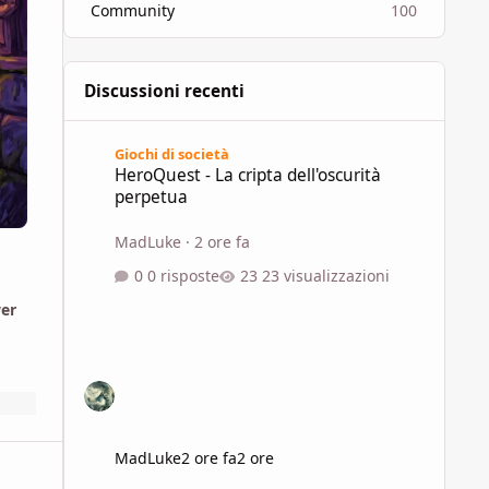
Community
100
Discussioni recenti
HeroQuest - La cripta dell'oscurità perpetua
Giochi di società
HeroQuest - La cripta dell'oscurità
perpetua
MadLuke
·
2 ore fa
0 risposte
23 visualizzazioni
wer
MadLuke
2 ore fa
2 ore