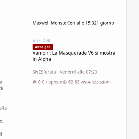
Maxwell Monster
Ieri alle 15:32
1 giorno
Vampiri: La Masquerade V6 si mostra in Alpha
Altri GdR
altro gdr
Vampiri: La Masquerade V6 si mostra
in Alpha
SNESferatu
·
Venerdì alle 07:20
0 risposte
62 visualizzazioni
 a
di
olta
o.
el