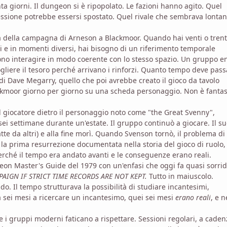
a giorni. Il dungeon si è ripopolato. Le fazioni hanno agito. Quel
essione potrebbe essersi spostato. Quel rivale che sembrava lonta
a della campagna di Arneson a Blackmoor. Quando hai venti o tren
 e in momenti diversi, hai bisogno di un riferimento temporale
sono interagire in modo coerente con lo stesso spazio. Un gruppo e
gliere il tesoro perché arrivano i rinforzi. Quanto tempo deve pass
di Dave Megarry, quello che poi avrebbe creato il gioco da tavolo
ckmoor giorno per giorno su una scheda personaggio. Non è fantas
l giocatore dietro il personaggio noto come "the Great Svenny",
ei settimane durante un'estate. Il gruppo continuò a giocare. Il s
tte da altri) e alla fine morì. Quando Svenson tornò, il problema di
la prima resurrezione documentata nella storia del gioco di ruolo,
erché il tempo era andato avanti e le conseguenze erano reali.
eon Master's Guide del 1979 con un'enfasi che oggi fa quasi sorri
IGN IF STRICT TIME RECORDS ARE NOT KEPT.
Tutto in maiuscolo.
do. Il tempo strutturava la possibilità di studiare incantesimi,
a sei mesi a ricercare un incantesimo, quei sei mesi
erano reali
, e n
e i gruppi moderni faticano a rispettare. Sessioni regolari, a caden