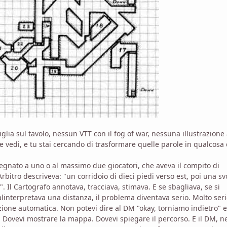
a sul tavolo, nessun VTT con il fog of war, nessuna illustrazione
e vedi, e tu stai cercando di trasformare quelle parole in qualcosa 
ssegnato a uno o al massimo due giocatori, che aveva il compito di
itro descriveva: "un corridoio di dieci piedi verso est, poi una sv
a". Il Cartografo annotava, tracciava, stimava. E se sbagliava, se si
interpretava una distanza, il problema diventava serio. Molto seri
zione automatica. Non potevi dire al DM "okay, torniamo indietro" e
. Dovevi mostrare la mappa. Dovevi spiegare il percorso. E il DM, n