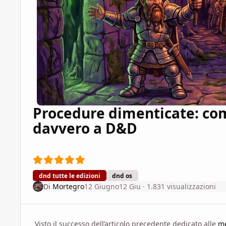
Procedure dimenticate: com
davvero a D&D
dnd tutte le edizioni
dnd os
Di
Mortegro
12 Giugno
12 Giu
· 1.831 visualizzazioni
Visto il successo dell’articolo precedente dedicato alle
me