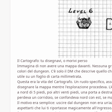
Il Cartografo: tu disegnavi, o morivi perso
Immagina di non avere una mappa davanti. Nessuna grigli
colori del dungeon. C'è solo il DM che descrive quello ch
utile su un foglio di carta millimetrata.
Questa era la vita del Cartografo. Un ruolo specifico, a
disegnare la mappa mentre l'esplorazione procedeva. L'Arb
a nord di 5 piedi, poi altri venti piedi, una porta a destr
perdeva un corridoio, se confondeva nord con est, se mal
Il motivo era semplice: uscire dal dungeon non era un'a
aspettarti che lui ti riportasse magicamente all'ingresso