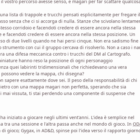
il vostro percorso avesse senso, e magari per far scattare qualcos
a lista di trappole e trucchi pensati esplicitamente per fregare i
asso senza che ci si accorga di nulla. Stanze che scivolano lentame
 stesso corridoio e facendoti credere di essere ancora nella stessa
re e facendoti credere di essere ancora nella stessa posizione. Un
ceso di due livelli quando ne hai persi cinque. Non era sadismo fine 
o strumento con cui il gruppo cercava di risolverlo. Non a caso i na
era una difesa meccanica contro i trucchi del DM al Cartografo.
miniature hanno reso la posizione di ogni personaggio
senza quei labirinti tridimensionali che richiedevano una vera
ti possono vedere la mappa, chi disegna?
on sapere esattamente dove sei. Il peso della responsabilità di chi
ndietro con una mappa magari non perfetta, sperando che sia
hai mai vissuta, ti stai perdendo una componente di suspense che
 iniziato a giocare negli ultimi vent'anni. L'idea è semplice nel
sa tra una sessione e l'altra passa anche nel mondo di gioco. In
OD
di gioco; Gygax, in AD&D, spinse poi l'idea verso il rapporto giorn